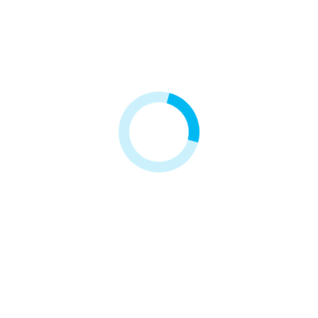
Zobacz także
Wyprzedaż!
-12,00 zł
Filtr Pralkowo-Zmywarkowy
Filtr Fryzjerski Hair Expert
77,00 zł
89,00 zł
Najniższa cena z 30 dni przed
31,50 zł
obniżką
77,00 zł