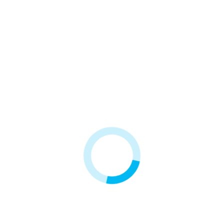
aż podwójny do obudowy
Stelaż pojedynczy do
obudowy BB
00 zł
50,00 zł
Dodaj do koszyka
Dodaj do koszyka
 1-3 z 3 pozycji
ra!