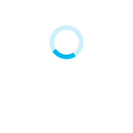
Wkład Newline PK5
100,00 zł
Kategoria: Wkłady Zmiękczające /
Odżelaziające