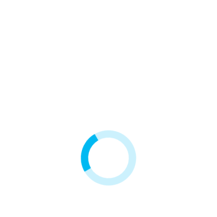
PMP-75-BOX
Uchwyty podwójne
499,00 zł
3,50 zł
1
2
3
…
6
Akcesoria i części do filtrów wody - wszystko potrzebne do
montażu i serwisu
Prawidłowe działanie systemu uzdatniania wody zależy nie tylko od jakości
wkładów
, ale także od niezawodności drobnych elementów montażowych.
Kategoria „Akcesoria i części” to kompletne zaplecze techniczne dla