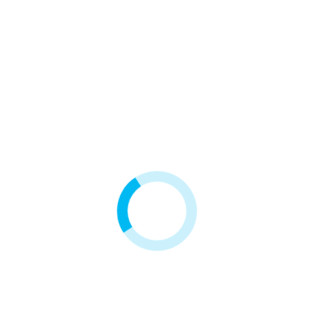
Filtr kuchenny UPS4.1 - 4-
Filtr kuchenny UPS3.1 - 3-
stopniowy system z
stopniowy przepływowy
ultrafiltracją
589,00 zł
489,00 zł
Klienci, którzy zakupili ten produkt, kupili również:
-9,00 zł