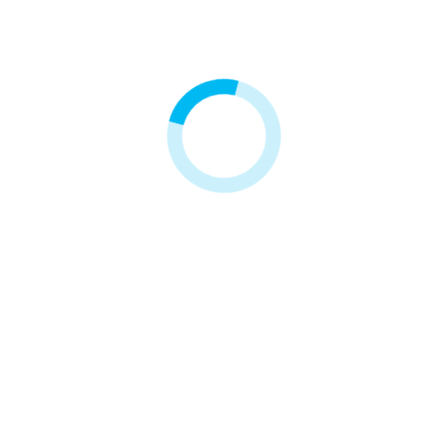
-12,00 zł
Filtr Pralkowo-Zmywarkowy
Filtr Fryzjerski Hair Expert
77,00 zł
89,00 zł
Najniższa cena z 30 dni przed
31,50 zł
obniżką
77,00 zł
Wyprzedaż!
Klienci, którzy zakupili ten produkt, kupili również:
-36,00 zł