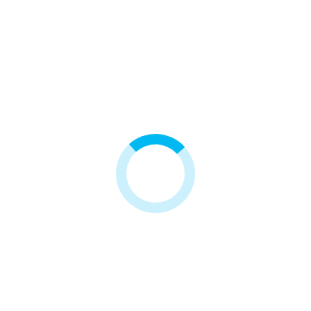
Trójnik wężyk QC x QC
Filtr Alabaster RO7 Redox -
wężyk x QC wężyk
7-stopniowy system osmozy
6,00 zł
1 799,00 zł
4 innych produktów w tej samej kategorii: