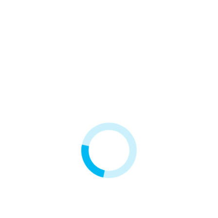
Wkład 10" zmiękczający
Wkład 10" z węglem
granulowanym i KDF
36,90 zł
35,50 zł
2 innych produktów w tej samej kategorii: