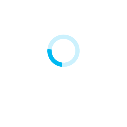
nfekujący
Wkład 10" z węglem akty
30,00 zł
oszyka
Dodaj do koszyka
oszyka
Dodaj do koszyka