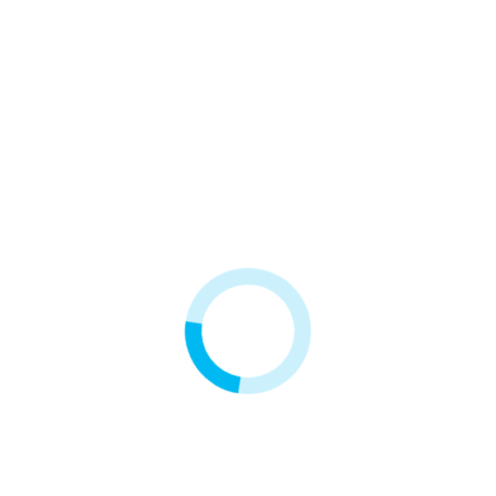
Zestaw wkładów
wymiennych - Filtr RO7
119,90 zł
2 innych produktów w tej samej kategorii: