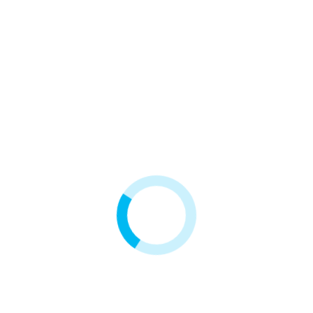
Zestaw przyłączeniowy RX -
węże do zmiękczacza 3/4″
123,00 zł
Głowica RX65B3
Wężyk 1/4" szary
600,00 zł
2,00 zł
1 inny produkt w tej samej kategorii: